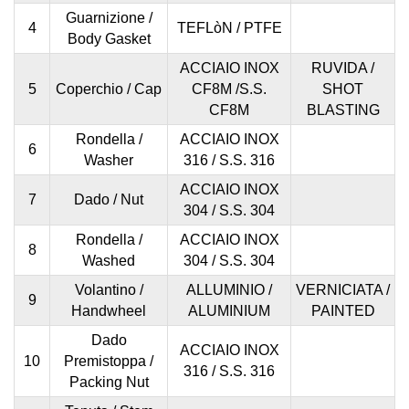
Guarnizione /
4
TEFLòN / PTFE
Body Gasket
ACCIAIO INOX
RUVIDA /
5
Coperchio / Cap
CF8M /S.S.
SHOT
CF8M
BLASTING
Rondella /
ACCIAIO INOX
6
Washer
316 / S.S. 316
ACCIAIO INOX
7
Dado / Nut
304 / S.S. 304
Rondella /
ACCIAIO INOX
8
Washed
304 / S.S. 304
Volantino /
ALLUMINIO /
VERNICIATA /
9
Handwheel
ALUMINIUM
PAINTED
Dado
ACCIAIO INOX
10
Premistoppa /
316 / S.S. 316
Packing Nut