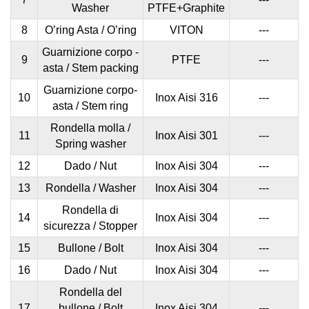
Washer
PTFE
+
Graphite
8
O’ring Asta / O’ring
VITON
---
Guarnizione corpo -
9
PTFE
---
asta / Stem packing
Guarnizione corpo-
10
Inox Aisi 316
---
asta / Stem ring
Rondella molla /
11
Inox Aisi 301
---
Spring washer
12
Dado / Nut
Inox Aisi 304
---
13
Rondella / Washer
Inox Aisi 304
---
Rondella di
14
Inox Aisi 304
---
sicurezza / Stopper
15
Bullone / Bolt
Inox Aisi 304
---
16
Dado / Nut
Inox Aisi 304
---
Rondella del
17
bullone / Bolt
Inox Aisi 304
---