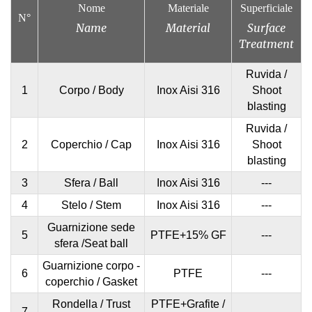
Nome
Materiale
Superficiale
N°
Name
Material
Surface
Treatment
Ruvida /
1
Corpo / Body
Inox Aisi 316
Shoot
blasting
Ruvida /
2
Coperchio / Cap
Inox Aisi 316
Shoot
blasting
3
Sfera / Ball
Inox Aisi 316
---
4
Stelo / Stem
Inox Aisi 316
---
Guarnizione sede
5
PTFE+15% GF
---
sfera /Seat ball
Guarnizione corpo -
6
PTFE
---
coperchio / Gasket
Rondella / Trust
PTFE
+
Grafite /
7
---