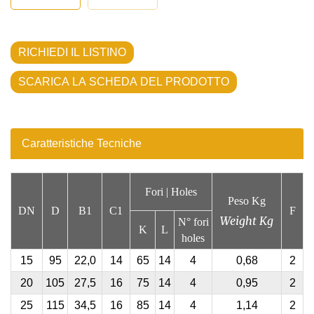
RICHIEDI IL LISTINO
SCARICA LA SCHEDA DEL PRODOTTO
Caratteristiche Tecniche
Fori |
Holes
Peso Kg
DN
D
B1
C1
F
Weight Kg
N° fori
K
L
holes
15
95
22,0
14
65
14
4
0,68
2
20
105
27,5
16
75
14
4
0,95
2
25
115
34,5
16
85
14
4
1,14
2