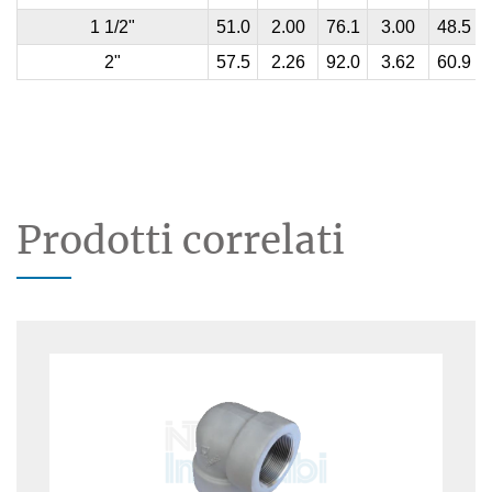
1 1/2"
51.0
2.00
76.1
3.00
48.5
2"
57.5
2.26
92.0
3.62
60.9
Prodotti correlati