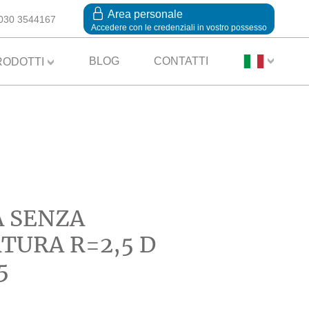
Area personale
030 3544167
Accedere con le credenziali in vostro possesso
BLOG
CONTATTI
RODOTTI
 SENZA
TURA R=2,5 D
5