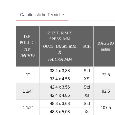
Caratteristiche Tecniche
Ø EST. MM X
D.E.
SPESS. MM
POLLICI
RAGGIO
OUTS. DIAM. MM
SCH
radius
D.E.
X
INCHES
THICKN MM
33,4 x 3,38
Std
1"
72,5
33,4 x 4,55
XS
42,4 x 3,56
Std
1 1/4"
92,5
42,4 x 4,85
Xs
48,3 x 3,68
Std
1 1/2"
107,5
48,3 x 5,08
Xs